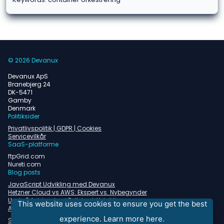
© 2026 Devanux
Devanux ApS
Branebjerg 24
DK-5471
Gamby
Denmark
Politiksider
Privatlivspolitik | GDPR | Cookies
Servicevilkår
SaaS-platforme
ftpGrid.com
Nureti.com
Blog posts
JavaScript Udvikling med Devanux
Hetzner Cloud vs AWS: Ekspert vs. Nybegynder
Undgå faldgruber i Fullstack Udvikling
This website uses cookies to ensure you get the best
Almindelige problemer med containerorkestrering
experience.
Learn more here.
Se alle blogindlæg