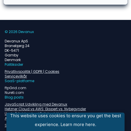
© 2026 Devanux
Devanux ApS
Branebjerg 24
DK-5471
Gamby
Denmark
Politiksider
Privatlivspolitik | GDPR | Cookies
Servicevilkår
SaaS-platforme
ftpGrid.com
Nureti.com
Blog posts
JavaScript Udvikling med Devanux
Hetzner Cloud vs AWS: Ekspert vs. Nybegynder
Undgå faldgruber i Fullstack Udvikling
This website uses cookies to ensure you get the best
Almindelige problemer med containerorkestrering
experience.
Learn more here.
Se alle blogindlæg