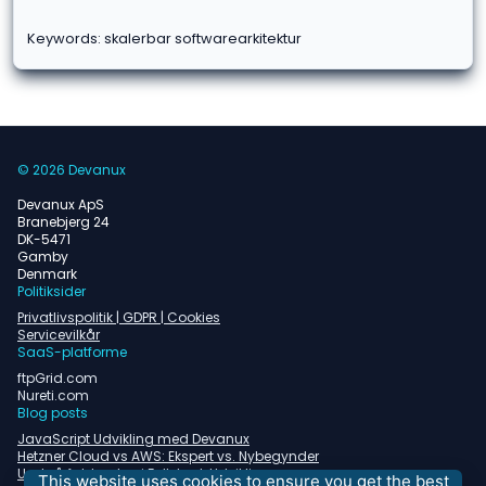
Keywords: skalerbar softwarearkitektur
© 2026 Devanux
Devanux ApS
Branebjerg 24
DK-5471
Gamby
Denmark
Politiksider
Privatlivspolitik | GDPR | Cookies
Servicevilkår
SaaS-platforme
ftpGrid.com
Nureti.com
Blog posts
JavaScript Udvikling med Devanux
Hetzner Cloud vs AWS: Ekspert vs. Nybegynder
Undgå faldgruber i Fullstack Udvikling
This website uses cookies to ensure you get the best