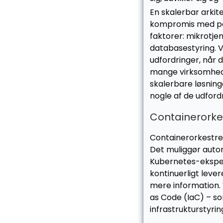
En skalerbar arkit
kompromis med perf
faktorer: mikrotjen
databasestyring. V
udfordringer, når d
mange virksomhede
skalerbare løsning
nogle af de udfordr
Containerorke
Containerorkestre
Det muliggør autom
Kubernetes-ekspert
kontinuerligt leve
mere information.
as Code (IaC) – so
infrastrukturstyrin