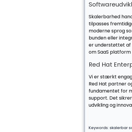
Softwareudvikl
Skalerbarhed handl
tilpasses fremtid
moderne sprog som
bunden eller integr
er understøttet af
om SaaS platform s
Red Hat Enterp
Vi er stærkt engag
Red Hat partner og
fundamentet for m
support. Det sikre
udvikling og innova
Keywords: skalerbar so