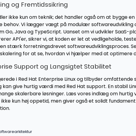
ing og Fremtidssikring
er ikke kun om teknik; det handler også om at bygge en 
ige behov. Vi lægger vægt på modulær softwareudvikling 
 Go, Java og TypeScript. Uanset om vi udvikler SaaS-pl
erer API'er, sikrer vi, at koden er let at vedligeholde, tes
 en stærk forretningsdrevet softwareudviklingsproces. S
kalering for at se, hvordan vi hjælper med at optimere d
rise Support og Langsigtet Stabilitet
erede i Red Hat Enterprise Linux og tilbyder omfattende s
 kan give hurtig værdi med Red Hat support. En stabil Li
ange skalerbare løsninger. Læs vores indlæg om hurtig
r ikke kun høj oppetid, men giver også et solidt fundament
tion.
ftwarearkitektur