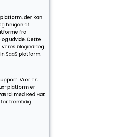
platform, der kan
og brugen af
atforme fra
te og udvide. Dette
e vores blogindlæg
in SaaS platform.
upport. Vi er en
nux-platform er
 værdi med Red Hat
 for fremtidig