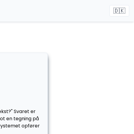
🇩🇰
ækst?" Svaret er
lot en tegning på
 systemet opfører