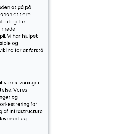
uden at gå på
tion af flere
strategi for
er møder
l. Vi har hjulpet
sible og
kling for at forstå
 vores løsninger.
telse. Vores
inger og
rorkestrering for
 af Infrastructure
ployment og