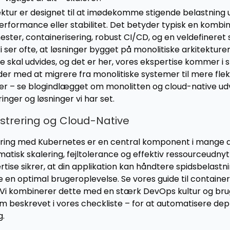
ektur er designet til at imødekomme stigende belastning 
ormance eller stabilitet. Det betyder typisk en kombina
ester, containerisering, robust CI/CD, og en veldefineret 
i ser ofte, at løsninger bygget på monolitiske arkitektur
e skal udvides, og det er her, vores ekspertise kommer i spi
r med at migrere fra monolitiske systemer til mere flek
er – se blogindlægget om monolitten og cloud-native udvi
inger og løsninger vi har set.
strering og Cloud-Native
ring med Kubernetes er en central komponent i mange af
atisk skalering, fejltolerance og effektiv ressourceudnyt
ise sikrer, at din applikation kan håndtere spidsbelastn
re en optimal brugeroplevelse. Se vores guide til containe
 Vi kombinerer dette med en stærk DevOps kultur og brug
m beskrevet i vores checkliste – for at automatisere de
g.