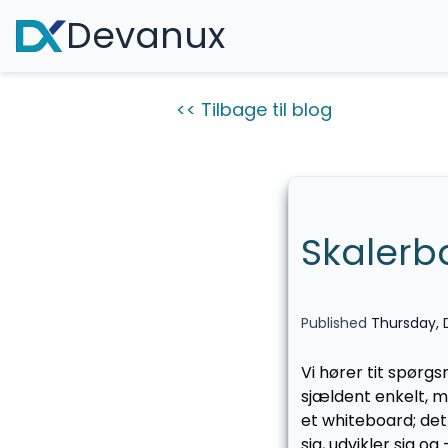
Devanux
<< Tilbage til blog
Skalerb
Published
Thursday,
Vi hører tit spørg
sjældent enkelt, m
et whiteboard; de
sig, udvikler sig og 