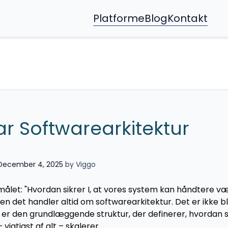
Platforme
Blog
Kontakt
ar Softwarearkitektur
 December 4, 2025
by Viggo
smålet: "Hvordan sikrer I, at vores system kan håndtere v
en det handler altid om softwarearkitektur. Det er ikke b
t er den grundlæggende struktur, der definerer, hvordan
– vigtigst af alt – skalerer.