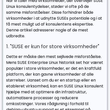
Når vi taler med virksomheder, der overvejer SUSE
Linux konsulentydelser, støder vi ofte på de
samme misforståelser. Disse forhindrer både
virksomheder i at udnytte SUSEs potentiale og i at
få mest muligt ud af konsulentens ekspertise.
Denne artikel adresserer nogle af de mest
udbredte.
1. "SUSE er kun for store virksomheder"
Dette er måske den mest sejlivede misforståelse.
Mens SUSE Enterprise Linux historisk set har været
populær i store virksomheder, er det en kraftfuld
platform, der kan gavne virksomheder af alle
størrelser. Uanset om du er en startup eller en
etableret virksomhed, kan en SUSE Linux konsulent
hjælpe med at optimere din infrastruktur,
automatisere processer og reducere
omkostninger. Vores rådgivning i forhold til
debian-ubuntu-support
er et eksempel på,