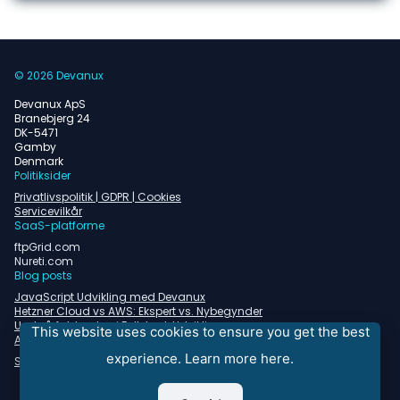
© 2026 Devanux
Devanux ApS
Branebjerg 24
DK-5471
Gamby
Denmark
Politiksider
Privatlivspolitik | GDPR | Cookies
Servicevilkår
SaaS-platforme
ftpGrid.com
Nureti.com
Blog posts
JavaScript Udvikling med Devanux
Hetzner Cloud vs AWS: Ekspert vs. Nybegynder
Undgå faldgruber i Fullstack Udvikling
This website uses cookies to ensure you get the best
Almindelige problemer med containerorkestrering
experience.
Learn more here.
Se alle blogindlæg