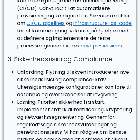
kontinuerlig integration/kontinuerlig levering
(CI/CD). Udnyt IaC til at automatisere
provisioning og konfiguration. Se vores artikler
om
CI/CD pipelines
og
infrastructure-as-code
for at komme i gang. Vi kan også hjælpe med
at definere og implementere de rette
processer gennem vores
devops-services
.
3. Sikkerhedsrisici og Compliance
Udfordring: Flytning til skyen introducerer nye
sikkerhedsrisici og compliance-krav.
Uhensigtsmæssige konfigurationer kan føre til
databrud og overtrædelser af lovgivning.
Løsning: Prioriter sikkerhed fra start.
Implementer stærk autentificering, kryptering
og netværkssegmentering. Gennemfør
regelmæssige sikkerhedsvurderinger og
penetrationstests. Vi kan rådgive om bedste
praksis og hjælpe med at opbygge et sikkert