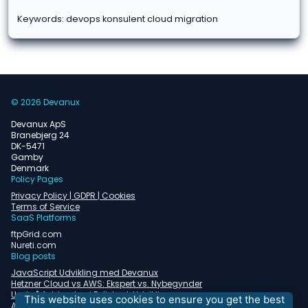
Keywords: devops konsulent cloud migration
© 2026 Devanux
Devanux ApS
Branebjerg 24
DK-5471
Gamby
Denmark
Policy Pages
Privacy Policy | GDPR | Cookies
Terms of Service
SaaS Platforms
ftpGrid.com
Nureti.com
Blog posts
JavaScript Udvikling med Devanux
Hetzner Cloud vs AWS: Ekspert vs. Nybegynder
Undgå faldgruber i Fullstack Udvikling
This website uses cookies to ensure you get the best
Almindelige problemer med containerorkestrering