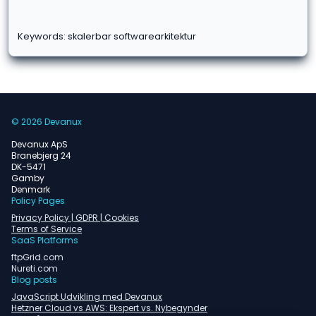
Keywords: skalerbar softwarearkitektur
© 2026 Devanux
Devanux ApS
Branebjerg 24
DK-5471
Gamby
Denmark
Policy Pages
Privacy Policy | GDPR | Cookies
Terms of Service
SaaS Platforms
ftpGrid.com
Nureti.com
Blog posts
JavaScript Udvikling med Devanux
Hetzner Cloud vs AWS: Ekspert vs. Nybegynder